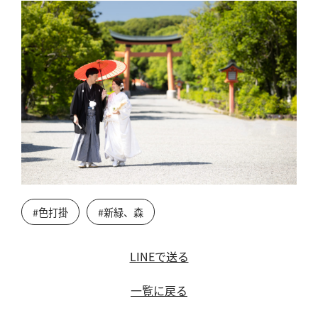
#色打掛
#新緑、森
LINEで送る
一覧に戻る