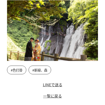
#色打掛
#新緑、森
LINEで送る
一覧に戻る