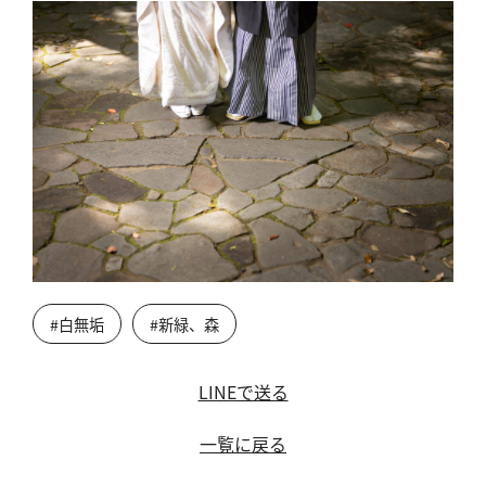
#白無垢
#新緑、森
LINEで送る
一覧に戻る