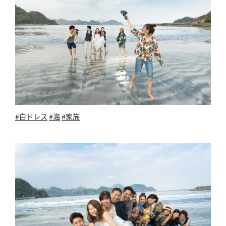
#白ドレス
#海
#家族