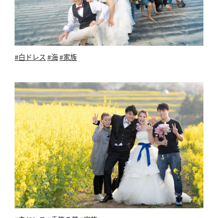
#白ドレス
#海
#家族