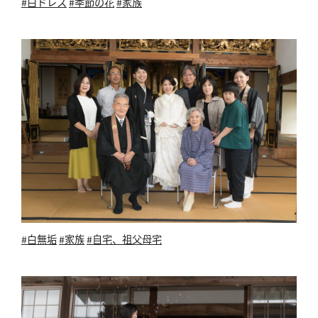
#白ドレス
#季節の花
#家族
#白無垢
#家族
#自宅、祖父母宅