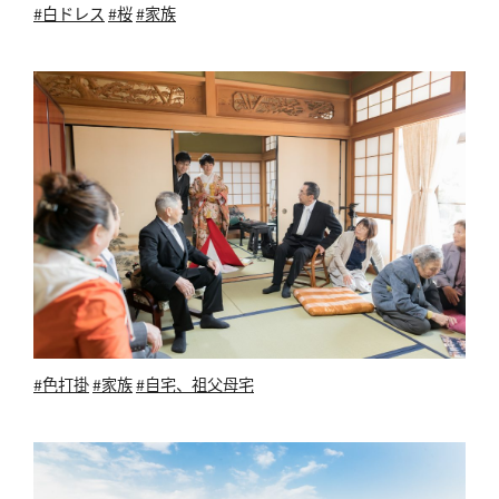
#白ドレス
#桜
#家族
#色打掛
#家族
#自宅、祖父母宅