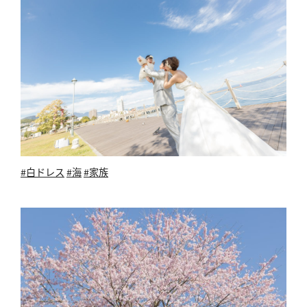
#白ドレス
#海
#家族