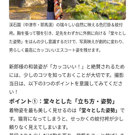
渓石園（中津市・耶馬溪）の瑞々しい自然に映える色打掛＆紋付
袴
。胸を張って顎を引き、足先をわずかに外側に向ける「堂々とし
た姿勢」をほんの少し意識するだけで
、写真映えが劇的に変わり、
男らしく最高にカッコいいエスコート姿を残せます
。
新郎様の和装姿が「カッコいい！」と絶賛されるため
には、少しのコツを知っておくことが大切です。撮影
当日は、以下の3つのポイントを意識してみてくださ
い！
ポイント①：堂々とした「立ち方・姿勢」
着物姿を最も美しく見せるのは
「堂々とした姿勢」
で
す。猫背になってしまうと、せっかくの紋付袴が少し
頼りなく見えてしまいます。