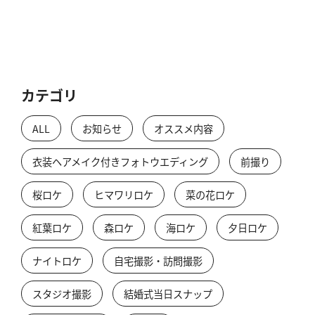
カテゴリ
ALL
お知らせ
オススメ内容
衣装ヘアメイク付きフォトウエディング
前撮り
桜ロケ
ヒマワリロケ
菜の花ロケ
紅葉ロケ
森ロケ
海ロケ
夕日ロケ
ナイトロケ
自宅撮影・訪問撮影
スタジオ撮影
結婚式当日スナップ