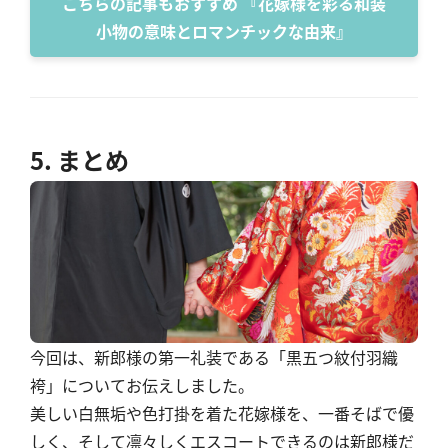
こちらの記事もおすすめ 『花嫁様を彩る和装
小物の意味とロマンチックな由来』
5. まとめ
今回は、新郎様の第一礼装である「黒五つ紋付羽織
袴」についてお伝えしました。
美しい白無垢や色打掛を着た花嫁様を、一番そばで優
しく、そして凛々しくエスコートできるのは新郎様だ