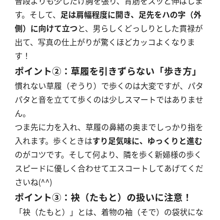
普段よりも少しだけ胸を張り、背筋をスッと伸ばしま
す。そして、
足は肩幅程度に開き、足先をハの字（外
側）に向けて立つ
と、男らしくどっしりとした貫禄が
出て、写真の仕上がりが驚くほどカッコよくなりま
す！
ポイント②：草履を引きずらない「歩き方」
慣れない草履（ぞうり）で歩くのは大変ですが、パタ
パタと音を立てて歩くのは少しスマートではありませ
ん。
つま先に力を入れ、草履の鼻緒の奥までしっかり指を
入れます。歩くときは
すり足気味に、ゆっくりと進む
のがコツです。そして何より、隣を歩く新婦様の歩く
スピードに優しく合わせてエスコートしてあげてくだ
さいね(^^)
ポイント③：袂（たもと）の扱いに注意！
「袂（たもと）」とは、着物の袖（そで）の袋状にな