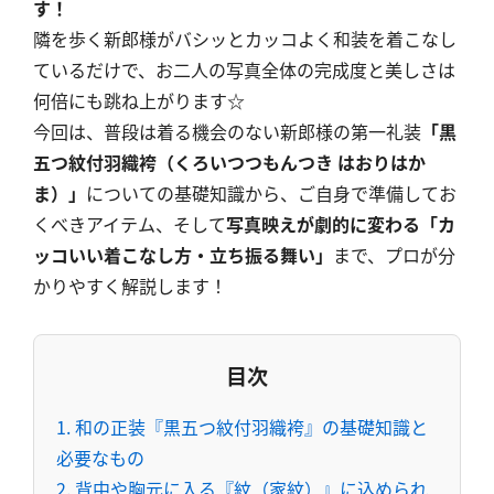
す！
隣を歩く新郎様がバシッとカッコよく和装を着こなし
ているだけで、お二人の写真全体の完成度と美しさは
何倍にも跳ね上がります☆
今回は、普段は着る機会のない新郎様の第一礼装
「黒
五つ紋付羽織袴（くろいつつもんつき はおりはか
ま）」
についての基礎知識から、ご自身で準備してお
くべきアイテム、そして
写真映えが劇的に変わる「カ
ッコいい着こなし方・立ち振る舞い」
まで、プロが分
かりやすく解説します！
目次
1. 和の正装『黒五つ紋付羽織袴』の基礎知識と
必要なもの
2. 背中や胸元に入る『紋（家紋）』に込められ