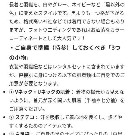
長着と羽織を、白やグレー、ネイビーなど「黒以外の
色」に変えたスタイルです。黒よりも一つ格が下がる
ため、格式高い神社などでは着用できない場合もあり
ますが、フォトウエディングであればお洒落なカラー
コーディネートとして大人気です！
・ご自身で準備（持参）しておくべき「3つ
の小物」
衣装や羽織紐などはレンタルセットに含まれています
が、直接肌に身につける以下の肌着類はご自身でのご
用意が必要となります。
① Vネック・Uネックの肌着：
着物の襟元から見えな
いように、首元が深く開いた肌着（半袖や七分袖）を
ご用意ください。
② ステテコ：
汗を吸収して着心地を良くし、歩きや
すくするためのアイテムです。
③ 白足袋：
ご自身の足のサイズにぴったりの「白足