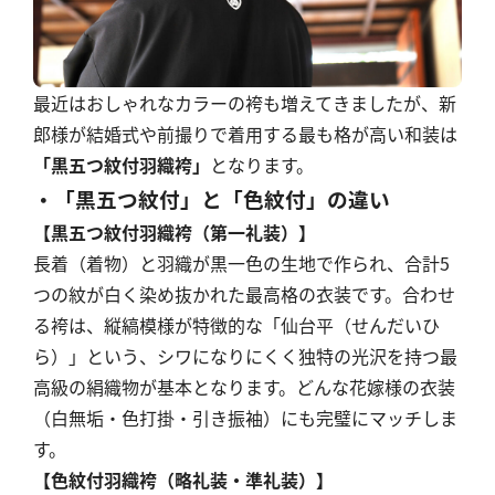
最近はおしゃれなカラーの袴も増えてきましたが、新
郎様が結婚式や前撮りで着用する最も格が高い和装は
「黒五つ紋付羽織袴」
となります。
・「黒五つ紋付」と「色紋付」の違い
【黒五つ紋付羽織袴（第一礼装）】
長着（着物）と羽織が黒一色の生地で作られ、合計5
つの紋が白く染め抜かれた最高格の衣装です。合わせ
る袴は、縦縞模様が特徴的な「仙台平（せんだいひ
ら）」という、シワになりにくく独特の光沢を持つ最
高級の絹織物が基本となります。どんな花嫁様の衣装
（白無垢・色打掛・引き振袖）にも完璧にマッチしま
す。
【色紋付羽織袴（略礼装・準礼装）】