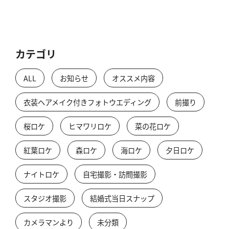
カテゴリ
ALL
お知らせ
オススメ内容
衣装ヘアメイク付きフォトウエディング
前撮り
桜ロケ
ヒマワリロケ
菜の花ロケ
紅葉ロケ
森ロケ
海ロケ
夕日ロケ
ナイトロケ
自宅撮影・訪問撮影
スタジオ撮影
結婚式当日スナップ
カメラマンより
未分類